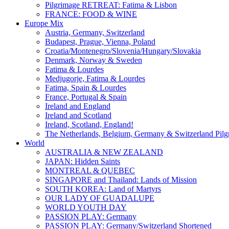
Pilgrimage RETREAT: Fatima & Lisbon
FRANCE: FOOD & WINE
Europe Mix
Austria, Germany, Switzerland
Budapest, Prague, Vienna, Poland
Croatia/Montenegro/Slovenia/Hungary/Slovakia
Denmark, Norway & Sweden
Fatima & Lourdes
Medjugorje, Fatima & Lourdes
Fatima, Spain & Lourdes
France, Portugal & Spain
Ireland and England
Ireland and Scotland
Ireland, Scotland, England!
The Netherlands, Belgium, Germany & Switzerland Pilg
World
AUSTRALIA & NEW ZEALAND
JAPAN: Hidden Saints
MONTREAL & QUEBEC
SINGAPORE and Thailand: Lands of Mission
SOUTH KOREA: Land of Martyrs
OUR LADY OF GUADALUPE
WORLD YOUTH DAY
PASSION PLAY: Germany
PASSION PLAY: Germany/Switzerland Shortened