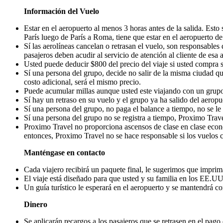
Información del Vuelo
Estar en el aeropuerto al menos 3 horas antes de la salida. Esto
París luego de París a Roma, tiene que estar en el aeropuerto d
Sí las aerolíneas cancelan o retrasan el vuelo, son responsables d
pasajeros deben acudir al servicio de atención al cliente de esa 
Usted puede deducir $800 del precio del viaje si usted compra su
Sí una persona del grupo, decide no salir de la misma ciudad qu
costo adicional, será el mismo precio.
Puede acumular millas aunque usted este viajando con un grupo. S
Sí hay un retraso en su vuelo y el grupo ya ha salido del aerop
Sí una persona del grupo, no paga el balance a tiempo, no se le 
Sí una persona del grupo no se registra a tiempo, Proximo Trave
Proximo Travel no proporciona ascensos de clase en clase económ
entonces, Proximo Travel no se hace responsable si los vuelos 
Manténgase en contacto
Cada viajero recibirá un paquete final, le sugerimos que imprima
El viaje está diseñado para que usted y su familia en los EE.UU
Un guía turístico le esperará en el aeropuerto y se mantendrá co
Dinero
Se aplicarán recargos a los pasajeros que se retrasen en el pago