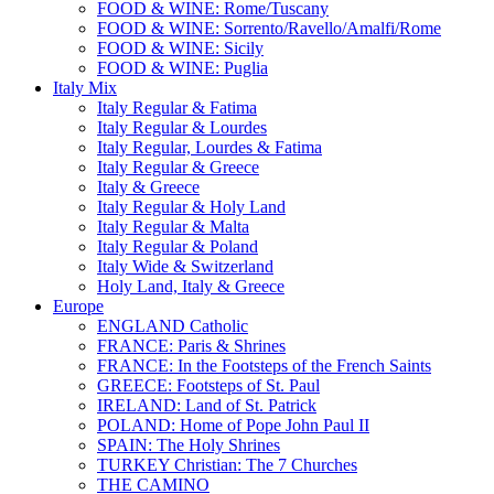
FOOD & WINE: Rome/Tuscany
FOOD & WINE: Sorrento/Ravello/Amalfi/Rome
FOOD & WINE: Sicily
FOOD & WINE: Puglia
Italy Mix
Italy Regular & Fatima
Italy Regular & Lourdes
Italy Regular, Lourdes & Fatima
Italy Regular & Greece
Italy & Greece
Italy Regular & Holy Land
Italy Regular & Malta
Italy Regular & Poland
Italy Wide & Switzerland
Holy Land, Italy & Greece
Europe
ENGLAND Catholic
FRANCE: Paris & Shrines
FRANCE: In the Footsteps of the French Saints
GREECE: Footsteps of St. Paul
IRELAND: Land of St. Patrick
POLAND: Home of Pope John Paul II
SPAIN: The Holy Shrines
TURKEY Christian: The 7 Churches
THE CAMINO