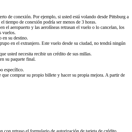
uerto de conexión. Por ejemplo, si usted está volando desde Pittsburg a
de el tiempo de conexión podría ser menos de 3 horas.
en el aeropuerto y las aerolíneas retrasan el vuelo o lo cancelan, los
s vuelos.
o en su destino.
grupo en el extranjero. Este vuelo desde su ciudad, no tendrá ningún
e usted necesita recibir un crédito de sus millas.
en su paquete final.
o específico.
 que comprar su propio billete y hacer su propia mejora. A partir de
 con retraso el formulario de autorización de tarjeta de crédito