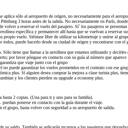
 se aplica sólo al aeropuerto de origen, no necesariamente para el aerop
e Pittsburg 3 horas antes de la salida. No necesariamente en París, don
e volver a reservar el vuelo del pasajero. Sí` los pasajeros se presentan 
aerolínea específica y permanecer allí hasta que se vuelvan a reservar su
 propio vuelo. Siéntase libre de utilizar su kilometraje y unirse al grup
e todos, puede hacerlo desde su ciudad de origen y encontrarse con el 
ólo tiene que llamar a la aerolínea que estamos utilizando y decirles qu
uerto; por favor póngase en contacto con su guía al número que aparece 
garantiza que viaje junto con el grupo
l no puede garantizar los vuelos prometidos en el contrato con ese grup
ica plus. Sí alguien desea comprar la mejora a clase turista plus, tiene
cambian y los clientes pierden su upgrade a economy plus.
 hasta 2 copias. (Una para ti y uno para su familia).
. puedan ponerse en contacto con la guía durante el viaje.
n el grupo, hasta volver con seguridad a su aeropuerto de salida.
 de su saldo. También se aplicarán recargos a los pasajeros que devuelvan