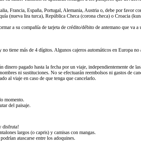
Italia, Francia, España, Portugal, Alemania, Austria o, debe por favor con
rquía (nueva lira turca), República Checa (corona checa) o Croacia (kun
formar a su compañía de tarjeta de crédito/débito de antemano que va a uti
 y no tiene más de 4 dígitos. Algunos cajeros automáticos en Europa n
 dinero pagado hasta la fecha por un viaje, independientemente de las
 nombres ni sustituciones. No se efectuarán reembolsos ni gastos de can
ado al viaje en caso de que tenga que cancelarlo.
odo momento.
tar del paisaje.
 disfruta!
ntalones largos (o capris) y camisas con mangas.
podrían atascarse entre los adoquines.