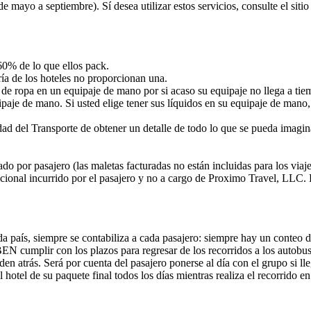
e mayo a septiembre). Sí desea utilizar estos servicios, consulte el sitio
60% de lo que ellos pack.
ía de los hoteles no proporcionan una.
 de ropa en un equipaje de mano por si acaso su equipaje no llega a tie
ipaje de mano. Si usted elige tener sus líquidos en su equipaje de mano,
ad del Transporte de obtener un detalle de todo lo que se pueda imaginar 
o por pasajero (las maletas facturadas no están incluidas para los vi
cional incurrido por el pasajero y no a cargo de Proximo Travel, LLC. P
 país, siempre se contabiliza a cada pasajero: siempre hay un conteo de
EBEN cumplir con los plazos para regresar de los recorridos a los autob
en atrás. Será por cuenta del pasajero ponerse al día con el grupo si lle
 hotel de su paquete final todos los días mientras realiza el recorrido e