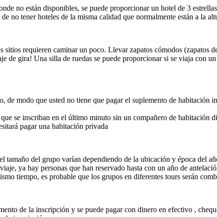
onde no están disponibles, se puede proporcionar un hotel de 3 estrellas
 de no tener hoteles de la misma calidad que normalmente están a la alt
s sitios requieren caminar un poco. Llevar zapatos cómodos (zapatos de
aje de gira! Una silla de ruedas se puede proporcionar si se viaja con 
ro, de modo que usted no tiene que pagar el suplemento de habitación in
s que se inscriban en el último minuto sin un compañero de habitación d
esitará pagar una habitación privada
l tamaño del grupo varían dependiendo de la ubicación y época del año.
viaje, ya hay personas que han reservado hasta con un año de antelació
ismo tiempo, es probable que los grupos en diferentes tours serán combi
to de la inscripción y se puede pagar con dinero en efectivo , cheque, t