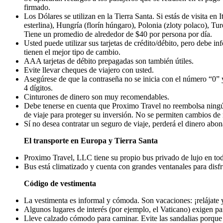
firmado.
Los Dólares se utilizan en la Tierra Santa. Si estás de visita en 
esterlina), Hungría (florín húngaro), Polonia (zloty polaco), Tu
Tiene un promedio de alrededor de $40 por persona por día.
Usted puede utilizar sus tarjetas de crédito/débito, pero debe in
tienen el mejor tipo de cambio.
AAA tarjetas de débito prepagadas son también útiles.
Evite llevar cheques de viajero con usted.
Asegúrese de que la contraseña no se inicia con el número “0”
4 dígitos.
Cinturones de dinero son muy recomendables.
Debe tenerse en cuenta que Proximo Travel no reembolsa ningún
de viaje para proteger su inversión. No se permiten cambios de
Sí no desea contratar un seguro de viaje, perderá el dinero abon
El transporte en Europa y Tierra Santa
Proximo Travel, LLC tiene su propio bus privado de lujo en t
Bus está climatizado y cuenta con grandes ventanales para disfru
Código de vestimenta
La vestimenta es informal y cómoda. Son vacaciones: ¡relájate y
Algunos lugares de interés (por ejemplo, el Vaticano) exigen pa
Lleve calzado cómodo para caminar. Evite las sandalias porque 